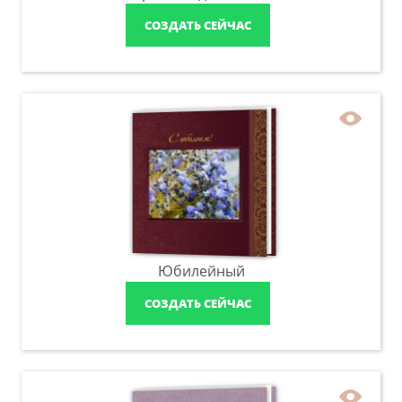
СОЗДАТЬ СЕЙЧАС
Юбилейный
СОЗДАТЬ СЕЙЧАС