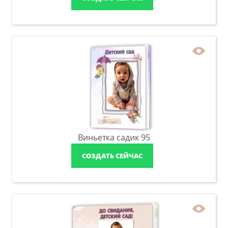
Виньетка садик 95
СОЗДАТЬ СЕЙЧАС