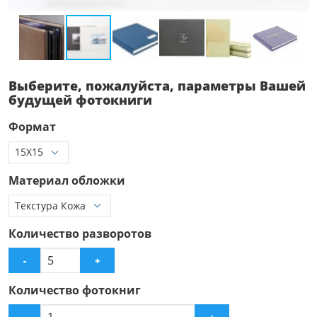
Выберите, пожалуйста, параметры Вашей
будущей фотокниги
Формат
Материал обложки
Количество разворотов
-
+
Количество фотокниг
-
+