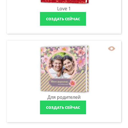
Love 1
СОЗДАТЬ СЕЙЧАС
Для родителей
СОЗДАТЬ СЕЙЧАС