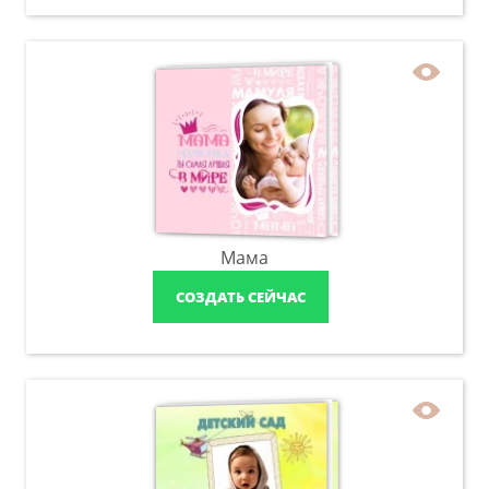
Мама
СОЗДАТЬ СЕЙЧАС