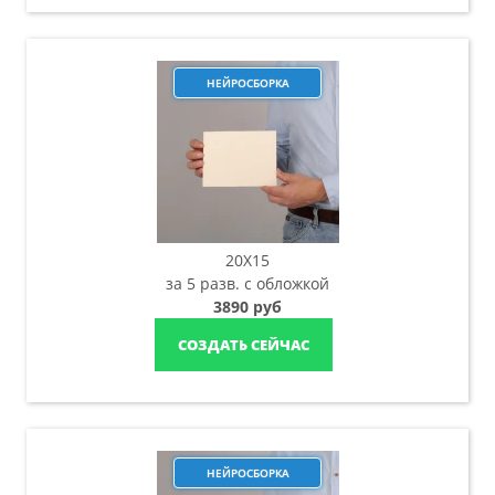
НЕЙРОСБОРКА
20X15
за 5 разв. с обложкой
3890 руб
СОЗДАТЬ СЕЙЧАС
НЕЙРОСБОРКА