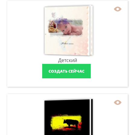
Детский
СОЗДАТЬ СЕЙЧАС