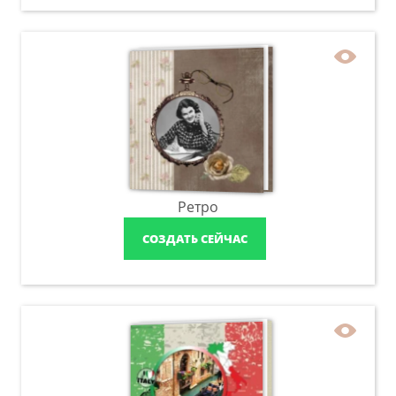
Ретро
СОЗДАТЬ СЕЙЧАС