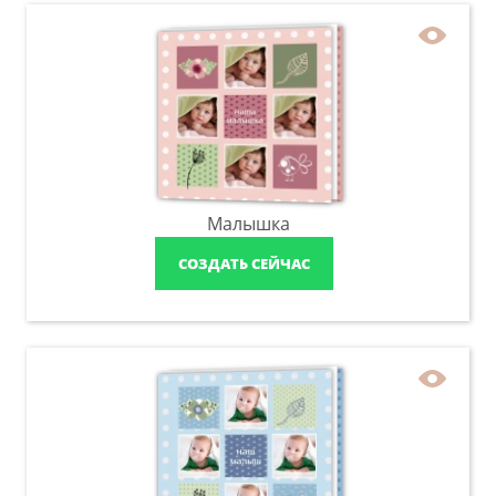
Малышка
СОЗДАТЬ СЕЙЧАС