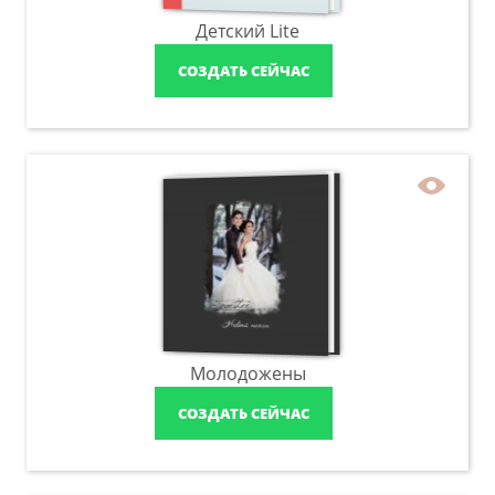
Детский Lite
СОЗДАТЬ СЕЙЧАС
Молодожены
СОЗДАТЬ СЕЙЧАС